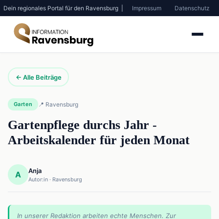
Dein regionales Portal für den Ravensburg |
Impressum
Datenschutz
← Alle Beiträge
Garten
📍 Ravensburg
Gartenpflege durchs Jahr -
Arbeitskalender für jeden Monat
Anja
A
Autor:in · Ravensburg
In unserer Redaktion arbeiten echte Menschen. Zur