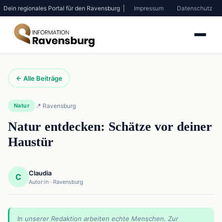
Dein regionales Portal für den Ravensburg |
Impressum
Datenschutz
← Alle Beiträge
Natur
📍 Ravensburg
Natur entdecken: Schätze vor deiner
Haustür
Claudia
C
Autor:in · Ravensburg
In unserer Redaktion arbeiten echte Menschen. Zur