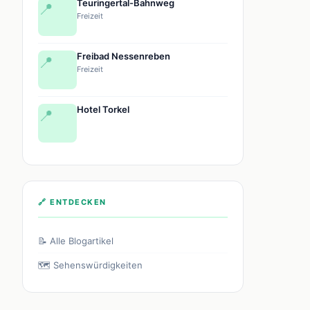
Teuringertal-Bahnweg
📍
Freizeit
Freibad Nessenreben
📍
Freizeit
Hotel Torkel
📍
🔗 ENTDECKEN
📝 Alle Blogartikel
🗺️ Sehenswürdigkeiten