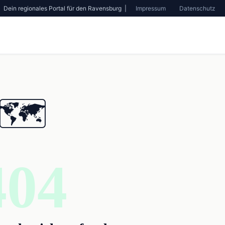
Dein regionales Portal für den Ravensburg |
Impressum
Datenschutz
🗺️
404