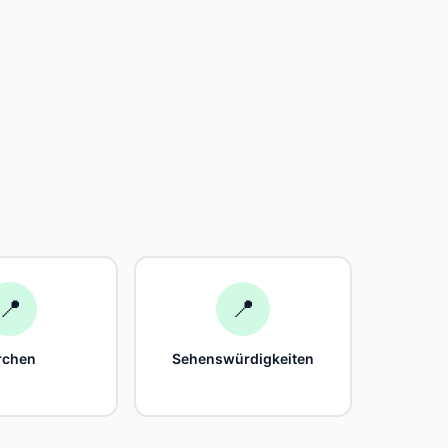
📍
📍
rchen
Sehenswürdigkeiten