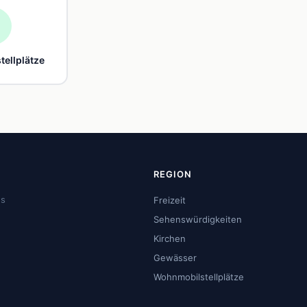

ellplätze
REGION
us
Freizeit
Sehenswürdigkeiten
Kirchen
Gewässer
Wohnmobilstellplätze