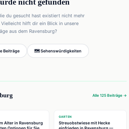
wurde nicht gefunden
die du gesucht hast existiert nicht mehr
elleicht hilft dir ein Blick in unsere
träge aus dem Ravensburg?
le Beiträge
🗺️ Sehenswürdigkeiten
sburg
Alle 125 Beiträge →
📍
GARTEN
m Alter in Ravensburg
Streuobstwiese mit Hecke
ten Optionen für Sie
einfrieden in Ravensburg —