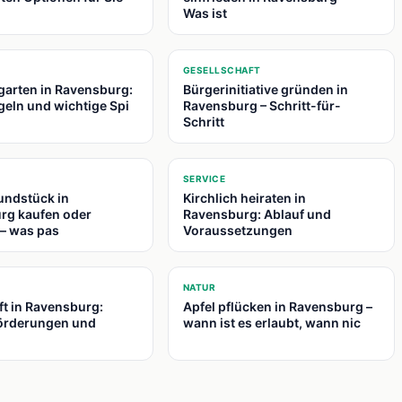
Was ist
📍
GESELLSCHAFT
garten in Ravensburg:
Bürgerinitiative gründen in
geln und wichtige Spi
Ravensburg – Schritt-für-
Schritt
📍
SERVICE
undstück in
Kirchlich heiraten in
rg kaufen oder
Ravensburg: Ablauf und
— was pas
Voraussetzungen
📍
NATUR
ft in Ravensburg:
Apfel pflücken in Ravensburg –
Förderungen und
wann ist es erlaubt, wann nic