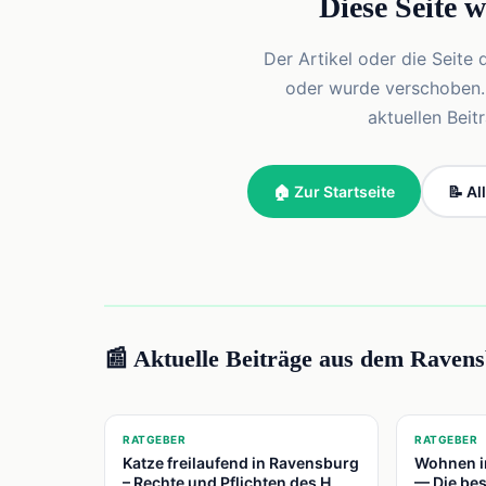
Diese Seite 
Der Artikel oder die Seite 
oder wurde verschoben. Vi
aktuellen Bei
🏠 Zur Startseite
📝 Al
📰 Aktuelle Beiträge aus dem Raven
📍
📍
RATGEBER
RATGEBER
Katze freilaufend in Ravensburg
Wohnen i
– Rechte und Pflichten des H
— Die bes