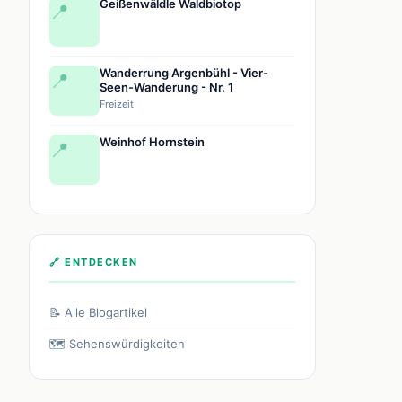
Geißenwäldle Waldbiotop
📍
Wanderrung Argenbühl - Vier-
📍
Seen-Wanderung - Nr. 1
Freizeit
Weinhof Hornstein
📍
🔗 ENTDECKEN
📝 Alle Blogartikel
🗺️ Sehenswürdigkeiten