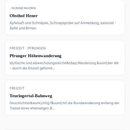
📍
· NONNENHORN
Obsthof Hener
Apfelsaft und Schnäpse, Schnapsprobe auf Anmeldung, saisonal -
Äpfel und Birnen
📍
FREIZEIT · PFRUNGEN
Pfrunger Höhenwanderung
Idyllische und abwechslungsreiche&nbsp;Wanderung &uuml;ber die
- durch die Eiszeit geformt…
📍
FREIZEIT
Teuringertal-Bahnweg
Geschichtstr&auml;chtig f&uuml;hrt die Rundwanderung entlang der
Trasse einer ehemaligen B…