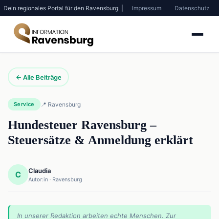
Dein regionales Portal für den Ravensburg |
Impressum
Datenschutz
← Alle Beiträge
Service
📍 Ravensburg
Hundesteuer Ravensburg –
Steuersätze & Anmeldung erklärt
Claudia
C
Autor:in · Ravensburg
In unserer Redaktion arbeiten echte Menschen. Zur