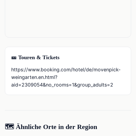
🎫 Touren & Tickets
https://www.booking.com/hotel/de/movenpick-
weingarten.en.html?
aid=2309054&no_rooms=1&group_adults=2
🗺️ Ähnliche Orte in der Region