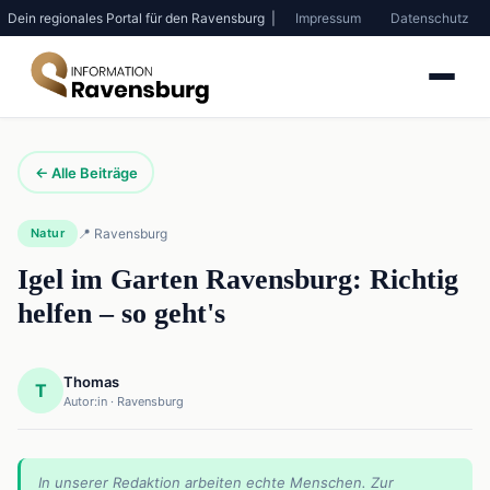
Dein regionales Portal für den Ravensburg |
Impressum
Datenschutz
← Alle Beiträge
Natur
📍 Ravensburg
Igel im Garten Ravensburg: Richtig
helfen – so geht's
Thomas
T
Autor:in · Ravensburg
In unserer Redaktion arbeiten echte Menschen. Zur