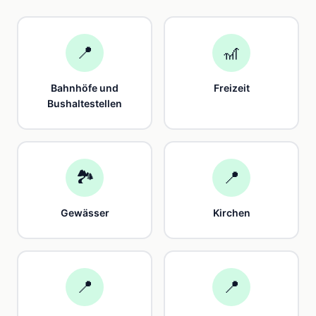
📍
🎢
Bahnhöfe und
Freizeit
Bushaltestellen
🏞️
📍
Gewässer
Kirchen
📍
📍