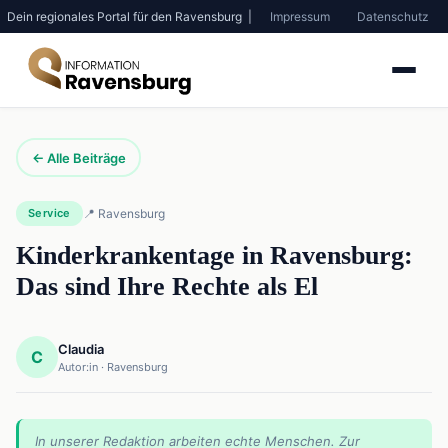
Dein regionales Portal für den Ravensburg |
Impressum
Datenschutz
← Alle Beiträge
Service
📍 Ravensburg
Kinderkrankentage in Ravensburg:
Das sind Ihre Rechte als El
Claudia
C
Autor:in · Ravensburg
In unserer Redaktion arbeiten echte Menschen. Zur