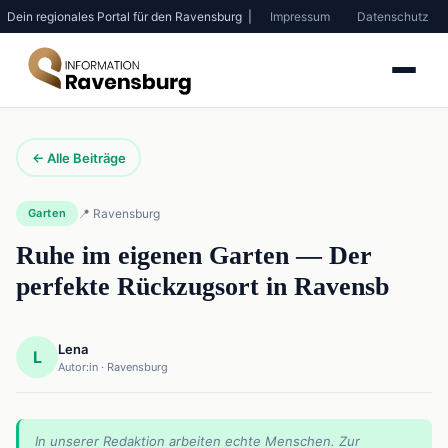
Dein regionales Portal für den Ravensburg |
Impressum
Datenschutz
← Alle Beiträge
Garten
📍 Ravensburg
Ruhe im eigenen Garten — Der
perfekte Rückzugsort in Ravensb
Lena
L
Autor:in · Ravensburg
In unserer Redaktion arbeiten echte Menschen. Zur