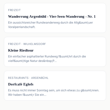
📍
FREIZEIT
Wanderrung Argenbühl - Vier-Seen-Wanderung - Nr. 1
Ein aussichtsreicher Rundwanderweg durch die Allg&auml;uer
Voralpenlandschaft.
📍
FREIZEIT · WILHELMSDORF
Kleine Riedtour
Ein einfacher asphaltierter Rundweg f&uuml;hrt durch die
vielf&auml;ltige Natur des&nbsp;P…
📍
RESTAURANTS · ARGENBÜHL
Dorfcafé Eglofs
Es muss nicht immer Sonntag sein, um sich etwas zu g&ouml;nnen.
Wir haben f&uuml;r Sie ein…