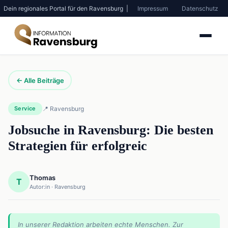
Dein regionales Portal für den Ravensburg |
Impressum
Datenschutz
← Alle Beiträge
Service
📍 Ravensburg
Jobsuche in Ravensburg: Die besten
Strategien für erfolgreic
Thomas
T
Autor:in · Ravensburg
In unserer Redaktion arbeiten echte Menschen. Zur