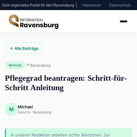
Dein regionales Portal für den Ravensburg |
Impressum
Datenschutz
← Alle Beiträge
Service
📍 Ravensburg
Pflegegrad beantragen: Schritt-für-
Schritt Anleitung
Michael
M
Autor:in · Ravensburg
In unserer Redaktion arbeiten echte Menschen. Zur