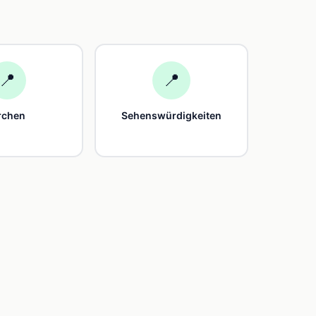
📍
📍
rchen
Sehenswürdigkeiten