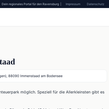
Dein regionales Portal für den Ravensburg |
Impressum
Datenschutz
taad
lagen), 88090 Immenstaad am Bodensee
teuerpark möglich. Speziell für die Allerkleinsten gibt es