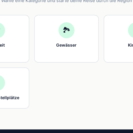
Wähle eine Kategorie und starte deine Reise durch die Region

🏞️
eit
Gewässer
Ki

ellplätze