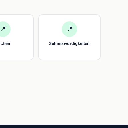
📍
📍
rchen
Sehenswürdigkeiten